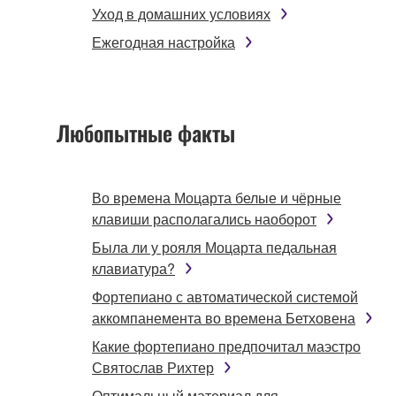
Уход в домашних условиях
Ежегодная настройка
Любопытные факты
Во времена Моцарта белые и чёрные
клавиши располагались наоборот
Была ли у рояля Моцарта педальная
клавиатура?
Фортепиано с автоматической системой
аккомпанемента во времена Бетховена
Какие фортепиано предпочитал маэстро
Святослав Рихтер
Оптимальный материал для