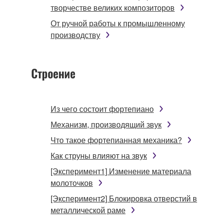
творчестве великих композиторов
От ручной работы к промышленному
производству
Строение
Из чего состоит фортепиано
Механизм, производящий звук
Что такое фортепианная механика?
Как струны влияют на звук
[Эксперимент1] Изменение материала
молоточков
[Эксперимент2] Блокировка отверстий в
металлической раме