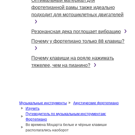
фортепианной рамы также идеально
подходит для мотоциклетных двигателей
Резонансная дека поглощает вибрацию
Почему у фортепиано только 88 клавиш?
Почему клавиши на рояле нажимать
тяжелее, чем на пианино?
Музыкальные инструменты
Акустические фортепиано
Изучить
Путеводитель по музыкальным инструментам:
Фортепиано
Во времена Моцарта белые и чёрные клавиши
располагались наоборот