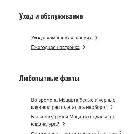
Уход и обслуживание
Уход в домашних условиях
Ежегодная настройка
Любопытные факты
Во времена Моцарта белые и чёрные
клавиши располагались наоборот
Была ли у рояля Моцарта педальная
клавиатура?
Фортепиано с автоматической системой