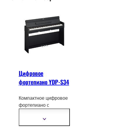
Цифровое
фортепиано YDP-S34
Компактное цифровое
фортепиано с
клавиатурой
GHS и
сэмплами концертного
Показать
подробнее
рояля Yamaha CFX.