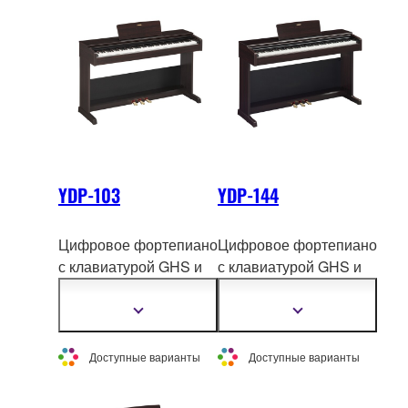
YDP-103
YDP-144
Цифровое фортепиано
Цифровое фортепиано
с клавиатурой GHS и
с клавиатурой GHS и
традиционным
сэмплами концертного
синтезом AWM
,
рояля Yamaha CFX.
Показать
Показать
подробнее
подробнее
реалистично
воспроизводящим
Доступные варианты
Доступные варианты
звучание
акустического