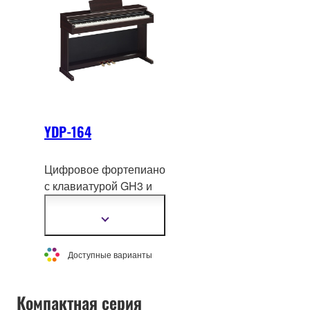
инструмента.
YDP-164
Цифровое фортепиано
с клавиатурой GH3 и
сэмплами концертного
рояля Yamaha CFX.
Показать
подробнее
Доступные варианты
Компактная серия