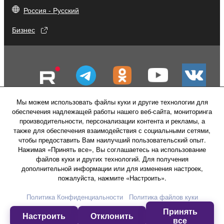
Россия - Русский
Бизнес
Мы можем использовать файлы куки и другие технологии для
обеспечения надлежащей работы нашего веб-сайта, мониторинга
производительности, персонализации контента и рекламы, а
также для обеспечения взаимодействия с социальными сетями,
чтобы предоставить Вам наилучший пользовательский опыт.
Нажимая «Принять все», Вы соглашаетесь на использование
файлов куки и других технологий. Для получения
Свяжитесь с нами
Условия использования
дополнительной информации или для изменения настроек,
Политика конфиденциальности
пожалуйста, нажмите «Настроить».
Политика в отношении файлов куки
Политика Конфиденциальности
Политика файлов куки
Принять
© Yamaha Corporation.
Настроить
Отклонить
все