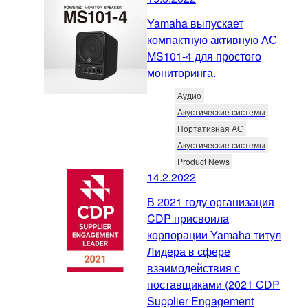
Yamaha выпускает
компактную активную АС
MS101-4 для простого
мониторинга.
Аудио
Акустические системы
Портативная АС
Акустические системы
Product News
14.2.2022
В 2021 году организация
CDP присвоила
корпорации Yamaha титул
Лидера в сфере
взаимодействия с
поставщиками (2021 CDP
Supplier Engagement