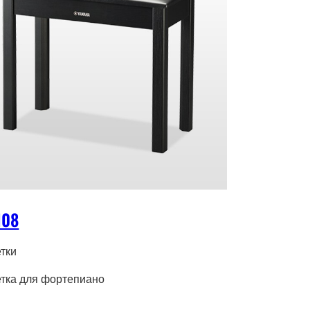
108
тки
тка для фортепиано