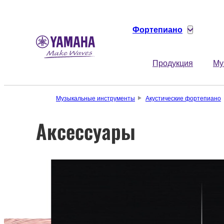
Фортепиано
Продукция
Му
Музыкальные инструменты
Акустические фортепиано
Аксессуары