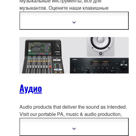
Музыкальные инструменты, все для
музыкантов. Оцените наши клавишные
инс
трументы, медные и деревянные духовые,
гитары, барабаны и многое другое.
Показать
подробнее
Аудио
Audio products that deliver the sound as intended.
Visit our portable PA, music & a
udio production,
home audio, headphones, streaming & gaming,
communication devices.
Показать
подробнее