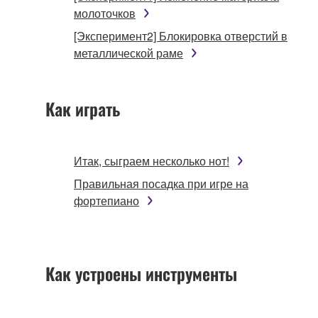
молоточков
[Эксперимент2] Блокировка отверстий в
металлической раме
Как играть
Итак, сыграем несколько нот!
Правильная посадка при игре на
фортепиано
Как устроены инструменты