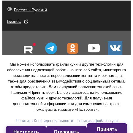
Россия - Русский
Бизнес
Мы можем использовать файлы куки и другие технологии для
обеспечения надлежащей работы нашего веб-сайта, мониторинга
производительности, персонализации контента и рекламы, а
также для обеспечения взаимодействия с социальными сетями,
чтобы предоставить Вам наилучший пользовательский опыт.
Нажимая «Принять все», Вы соглашаетесь на использование
файлов куки и других технологий. Для получения
Свяжитесь с нами
Условия использования
дополнительной информации или для изменения настроек,
Политика конфиденциальности
пожалуйста, нажмите «Настроить».
Политика в отношении файлов куки
Политика Конфиденциальности
Политика файлов куки
Принять
© Yamaha Corporation.
Настроить
Отклонить