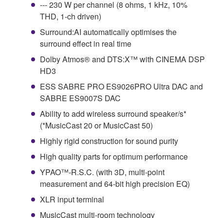
--- 230 W per channel (8 ohms, 1 kHz, 10%
THD, 1-ch driven)
Surround:AI automatically optimises the
surround effect in real time
Dolby Atmos® and DTS:X™ with CINEMA DSP
HD3
ESS SABRE PRO ES9026PRO Ultra DAC and
SABRE ES9007S DAC
Ability to add wireless surround speaker/s*
(*MusicCast 20 or MusicCast 50)
Highly rigid construction for sound purity
High quality parts for optimum performance
YPAO™-R.S.C. (with 3D, multi-point
measurement and 64-bit high precision EQ)
XLR input terminal
MusicCast multi-room technology