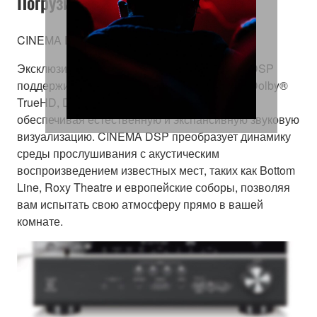
Погрузитесь в звук
CINEMA DSP
Эксклюзивная технология Yamaha CINEMA DSP
поддерживает воспроизведение HD Аудио (Dolby®
TrueHD, DTS-HD Master Audio™ и другие),
обеспечивая естественную и экспансивную звуковую
визуализацию. CINEMA DSP преобразует динамику
среды прослушивания с акустическим
воспроизведением известных мест, таких как Bottom
Line, Roxy Theatre и европейские соборы, позволяя
вам испытать свою атмосферу прямо в вашей
комнате.