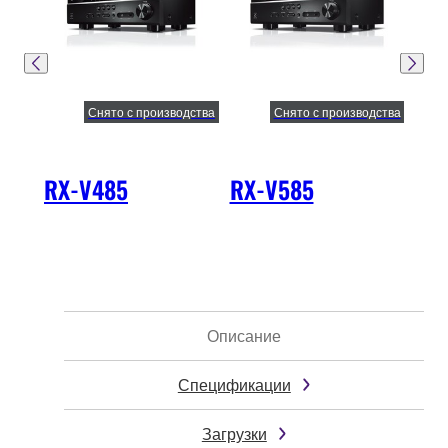
Снято с производства
Снято с производства
RX-V485
RX-V585
RX
Описание
Спецификации
Загрузки