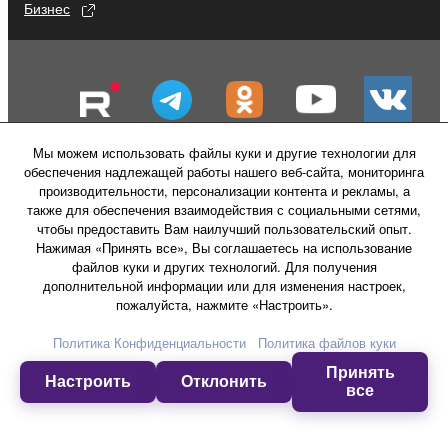
Бизнес
Мы можем использовать файлы куки и другие технологии для
обеспечения надлежащей работы нашего веб-сайта, мониторинга
производительности, персонализации контента и рекламы, а
также для обеспечения взаимодействия с социальными сетями,
чтобы предоставить Вам наилучший пользовательский опыт.
Нажимая «Принять все», Вы соглашаетесь на использование
файлов куки и других технологий. Для получения
Свяжитесь с нами
Условия использования
дополнительной информации или для изменения настроек,
Политика конфиденциальности
пожалуйста, нажмите «Настроить».
Политика в отношении файлов куки
Политика Конфиденциальности
Политика файлов куки
Принять
© Yamaha Corporation.
Настроить
Отклонить
все