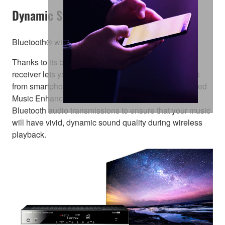
Dynamic Streaming Sound
Bluetooth® with Music Enhancer
Thanks to its built-in Bluetooth functionality, this AV
receiver lets you enjoy easy wireless music playback
from smartphones and other devices. The Compressed
Music Enhancer from Yamaha is now optimised for
Bluetooth audio transmissions to ensure that your music
will have vivid, dynamic sound quality during wireless
playback.