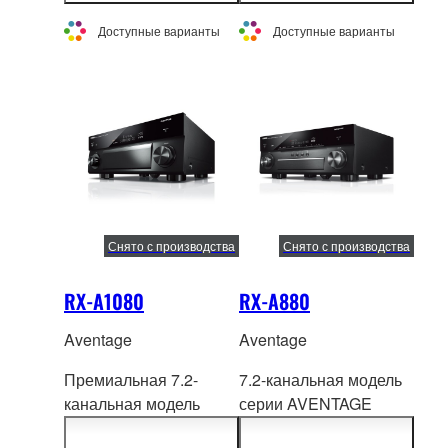
Su
rround:AI,
воспроизведе
ние
высококачественными
трехмерного звукового
Доступные варианты
Доступные варианты
ЦАП и разъемами XLR
поля и
для наилучшего звука.
поддерживающая
новейшие функции
Surround:AI.
Снято с производства
Снято с производства
RX-A1080
RX-A880
Aventage
Aventage
Премиальная 7.2-
7.2-канальная модель
канальная модель
серии AVENTAGE
серии AVENTAGE
сочетает улучшенное