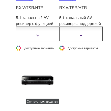
RX-V/TSR/HTR
RX-V/TSR/HTR
5.1-канальный AV-
5.1-канальный AV-
ресивер с функцией
ресивер с поддержкой
MusicCast Surround и
Bluetooth® с
исключительно
й
полно
стью дискретной
Показать
Показать
подробнее
подробнее
простотой
конфигурацией и
использования для
высококачественными
Доступные варианты
Доступные варианты
расширенных
ЦАП.
развлекательных
возможностей.
Снято с производства