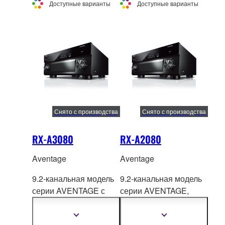
Atmos® и DTS:X®.
м
аксимальной чистоте
Доступные варианты
Доступные варианты
звука и
непревзойденной
гибкости
использования.
Снято с производства
Снято с производства
RX-A3080
RX-A2080
Aventage
Aventage
9.2-канальная модель
9.2-канальная модель
серии AVENTAGE с
серии AVENTAGE,
новейшей, передовой
обеспечивающая
технологией
превосходное
Показать
Показать
подробнее
подробнее