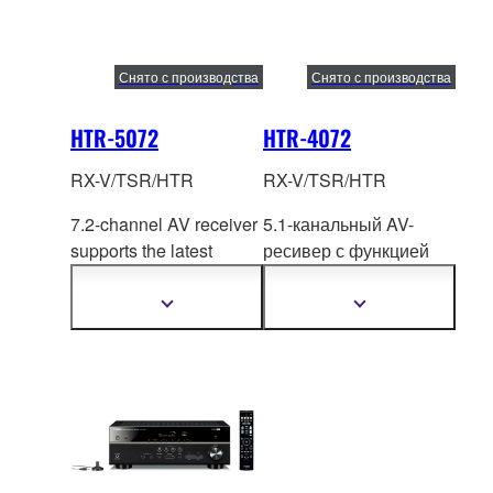
Снято с производства
Снято с производства
HTR-5072
HTR-4072
RX-V/TSR/HTR
RX-V/TSR/HTR
7.2-channel AV receiver
5.1-канальный AV-
supports the latest
ресивер с функцией
n
etwork functions for an
MusicCast Surround и
amazing AV experience.
исключительно
й
Показать
Показать
подробнее
подробнее
простотой
использования для
расширенных
развлекательных
возможностей.