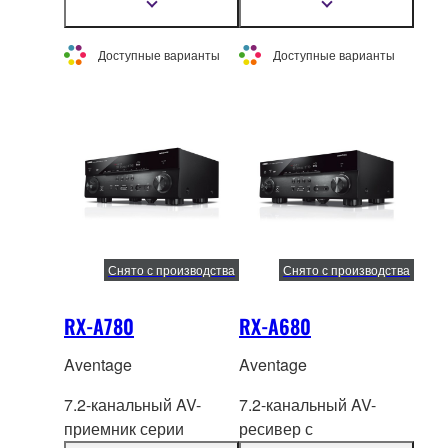
включает поддер
жку
ка
чество звука,
Показать
Показать
подробнее
подробнее
передовой технологии
высокую мощность и
Surround:AI и
богатую
Доступные варианты
Доступные варианты
новейшие сетевые
функциональность.
функции.
Снято с производства
Снято с производства
RX-A780
RX-A680
Aventage
Aventage
7.2-канальный AV-
7.2-канальный AV-
приемник серии
ресивер с