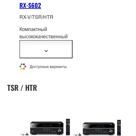
RX-S602
RX-V/TSR/HTR
Компактный
высококачественный
5.1-канальный сетевой
AV-ресивер с
Показать
подробнее
расширенными
функциональными
Доступные варианты
возможностями
современного уровня.
TSR / HTR