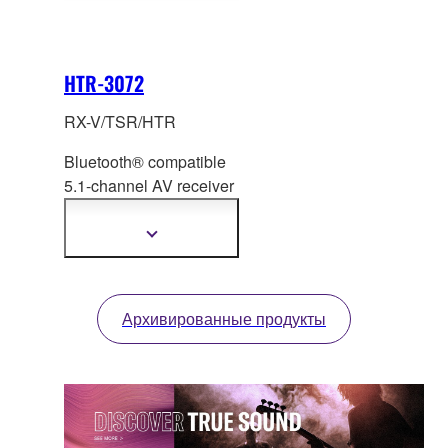
HTR-3072
RX-V/TSR/HTR
Bluetooth® compatible
5.1-channel AV receiver
with
fully discrete
configuration and high-
Показать
подробнее
quality DACs.
Архивированные продукты