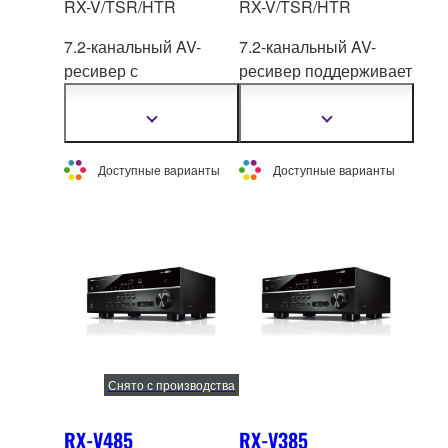
RX-V/TSR/HTR
RX-V/TSR/HTR
7.2-канальный AV-
7.2-канальный AV-
ресивер с
ресивер поддерживает
расширенными
новейшие сетевые
функциями и
фун
кции для создания
Показать
Показать
подробнее
подробнее
улучшенными
изумительных
функциональными
аудиовизуальных
Доступные варианты
Доступные варианты
возможно
стями, в том
впечатлений.
числе с двумя
выходами HDMI® и
способностью
поддерживать
MusicCast Surround.
Снято с производства
RX-V485
RX-V385