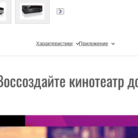
Характеристики
Приложение
Воссоздайте кинотеатр д