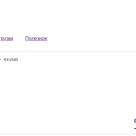
грузки
Полезное
RX-V585