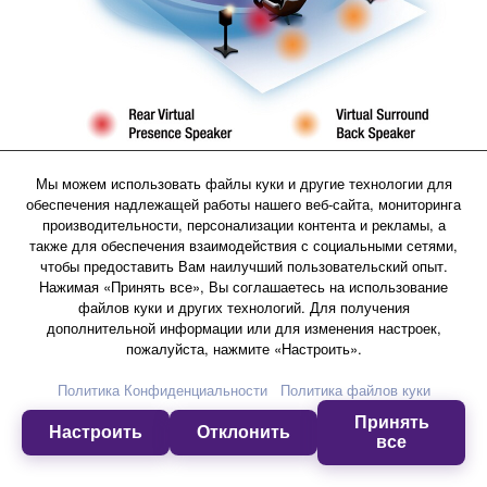
Мы можем использовать файлы куки и другие технологии для
11-канальный реалистичный звук без
обеспечения надлежащей работы нашего веб-сайта, мониторинга
производительности, персонализации контента и рекламы, а
сложных конфигураций
также для обеспечения взаимодействия с социальными сетями,
чтобы предоставить Вам наилучший пользовательский опыт.
Нажимая «Принять все», Вы соглашаетесь на использование
Виртуальные акустические системы
файлов куки и других технологий. Для получения
дополнительной информации или для изменения настроек,
пожалуйста, нажмите «Настроить».
RX-A2080 включает три высокопроизводительных
устройства цифровой обработки сигналов
Политика Конфиденциальности
Политика файлов куки
корпорации Yamaha для быстрой обработки больших
Принять
объемов звуковых данных. Благодаря этому с
Настроить
Отклонить
все
помощью CINEMA DSP HD3 даже на 7-канальной
системе можно воспроизвести 11-канальный звук.