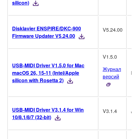
silicon)
Disklavier ENSPIRE/DKC-900
V5.24.00
Firmware Updater V5.24.00
V1.5.0
USB-MIDI Driver V1.5.0 for Mac
Журнал
macOS 26, 15-11 (Intel/Apple
Ma
версий
silicon with Rosetta 2)
USB-MIDI Driver V3.1.4 for Win
V3.1.4
Wi
10/8.1/8/7 (32-bit)