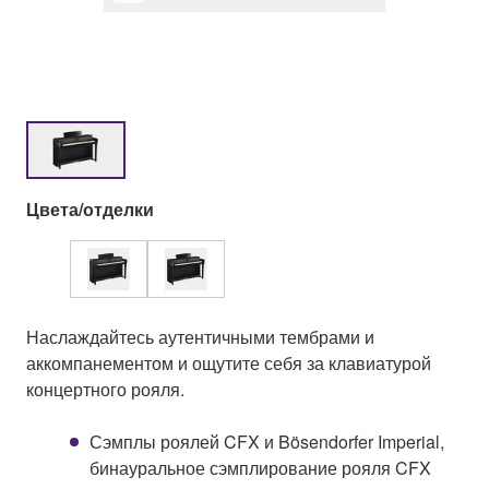
Цвета/отделки
Наслаждайтесь аутентичными тембрами и
аккомпанементом и ощутите себя за клавиатурой
концертного рояля.
Сэмплы роялей CFX и Bösendorfer Imperial,
бинауральное сэмплирование рояля CFX