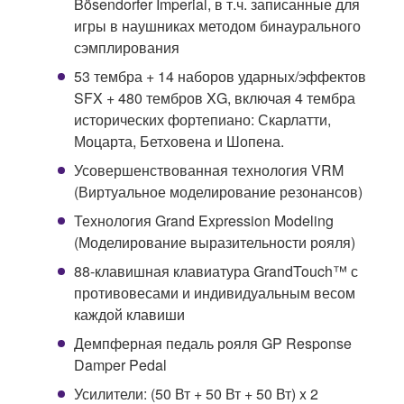
Bösendorfer Imperial, в т.ч. записанные для
игры в наушниках методом бинаурального
сэмплирования
53 тембра + 14 наборов ударных/эффектов
SFX + 480 тембров XG, включая 4 тембра
исторических фортепиано: Скарлатти,
Моцарта, Бетховена и Шопена.
Усовершенствованная технология VRM
(Виртуальное моделирование резонансов)
Технология Grand Expression Modeling
(Моделирование выразительности рояля)
88-клавишная клавиатура GrandTouch™ с
противовесами и индивидуальным весом
каждой клавиши
Демпферная педаль рояля GP Response
Damper Pedal
Усилители: (50 Вт + 50 Вт + 50 Вт) x 2