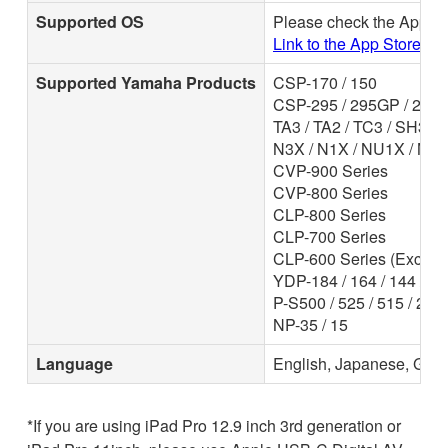
Supported OS
Please check the App St
Link to the App Store
Supported Yamaha Products
CSP-170 / 150
CSP-295 / 295GP / 255 /
TA3 / TA2 / TC3 / SH3 /
N3X / N1X / NU1X / NU
CVP-900 Series
CVP-800 Series
CLP-800 Series
CLP-700 Series
CLP-600 Series (Except
YDP-184 / 164 / 144 / S54
P-S500 / 525 / 515 / 225 
NP-35 / 15
Language
English, Japanese, Germ
*If you are using iPad Pro 12.9 inch 3rd generation or