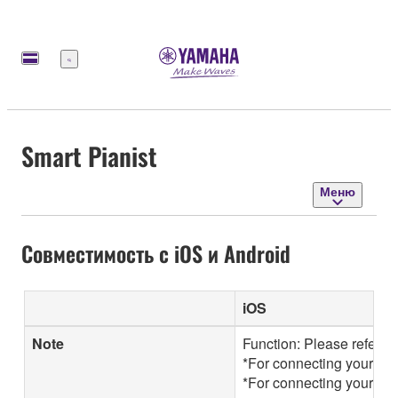
Меню
Smart Pianist
Меню
Совместимость с iOS и Android
iOS
Note
Function: Please refer t
*For connecting your iOS
*For connecting your And