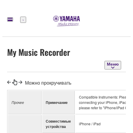
Меню
My Music Recorder
Меню
Можно прокручивать
Compatible Instruments: Please re
Прочее
Примечание
connecting your iPhone, iPad or i
please refer to "iPhone/iPad Conn
Совместимые
iPhone / iPad
устройства