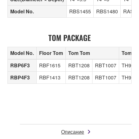
Model No.
RBS1455
RBS1480
RAS14
TOM PACKAGE
Model No.
Floor Tom
Tom Tom
Tom Ho
RBP6F3
RBF1615
RBT1208
RBT1007
TH945
RBP4F3
RBF1413
RBT1208
RBT1007
TH945
Описание