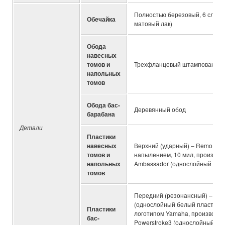
Полностью березовый, 6 слоев 
Обечайка
матовый лак)
Обода
навесных
томов и
Трехфланцевый штампованный о
напольных
томов
Обода бас-
Деревянный обод
барабана
Детали
Пластики
навесных
Верхний (ударный) – Remo Coa
томов и
напылением, 10 мил, производ
напольных
Ambassador (однослойный плас
томов
Передний (резонансный) – Rem
(однослойный белый пластик б
Пластики
логотипом Yamaha, производст
бас-
Powerstroke3 (однослойный пл