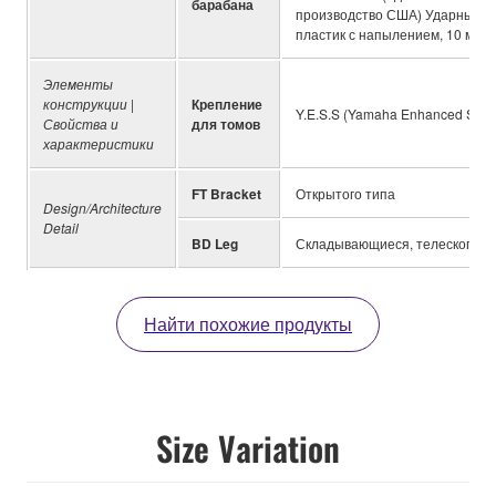
барабана
производство США) Ударный (1
пластик с напылением, 10 мил
Элементы
конструкции |
Крепление
Y.E.S.S (Yamaha Enhanced Sust
Свойства и
для томов
характеристики
FT Bracket
Открытого типа
Design/Architecture
Detail
BD Leg
Складывающиеся, телескопиче
Найти похожие продукты
Size Variation