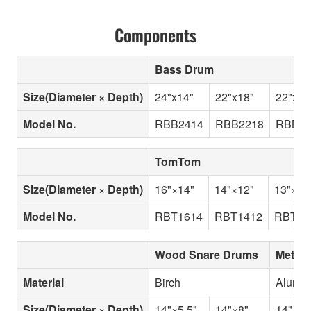
Components
Bass Drum
Size(Diameter × Depth)
24"x14"
22"x18"
22"x16
Model No.
RBB2414
RBB2218
RBB22
TomTom
Size(Diameter × Depth)
16"×14"
14"×12"
13"×11
Model No.
RBT1614
RBT1412
RBT13
Wood Snare Drums
Metal 
Material
Birch
Alumi
Size(Diameter × Depth)
14"×5.5"
14"×8"
14"×5.