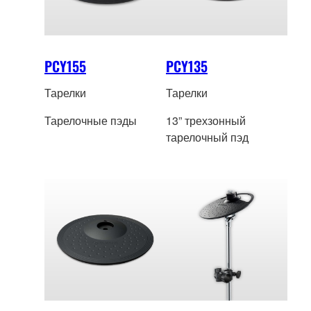
которым требуется
стабильность и
точность,
соответствующая
PCY155
PCY135
уровню их игры.
Тарелки
Тарелки
Тарелочные пэды
13” трехзонный
тарелочный пэд