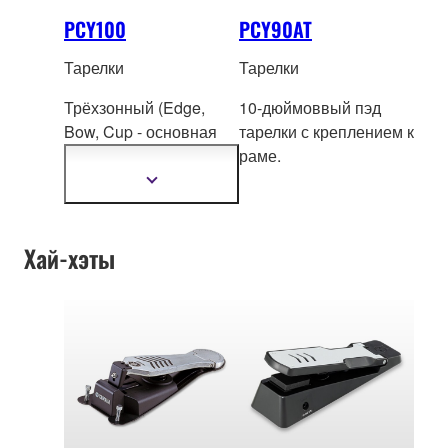
PCY100
PCY90AT
Тарелки
Тарелки
Трёхзонный (Edge,
10-дюймоввый пэд
Bow, Cup - основная
тарелки с креплением к
часть тарелки, края и
раме.
ко
локол) 10-ти
Показать
подробнее
дюймовый тарелочный
пэд с возможностью
Хай-хэты
заглушения