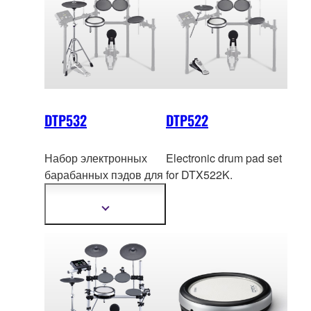
DTP532
DTP522
Набор электронных
Electronic drum pad set
барабанных пэдов для
for DTX522K.
DTX532K (педаль ба
с-
барабана, звуковой
Показать
подробнее
модуль и –рама в
комплект не входят).