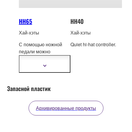
HH65
HH40
Хай-хэты
Хай-хэты
С помощью ножной
Quiet hi-hat controller.
педали можно
воспроизвести полный
набор звуков хай
хэта
Показать
подробнее
полностью открытый,
полностью закрытый,
полуоткрытый и
Запасной пластик
всплеск.
Архивированные продукты