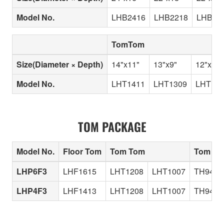
Model No.
LHB2416
LHB2218
LHB22
TomTom
Size(Diameter × Depth)
14"x11"
13"x9"
12"x8"
Model No.
LHT1411
LHT1309
LHT12
TOM PACKAGE
Model No.
Floor Tom
Tom Tom
Tom Ho
LHP6F3
LHF1615
LHT1208
LHT1007
TH945B
LHP4F3
LHF1413
LHT1208
LHT1007
TH945B