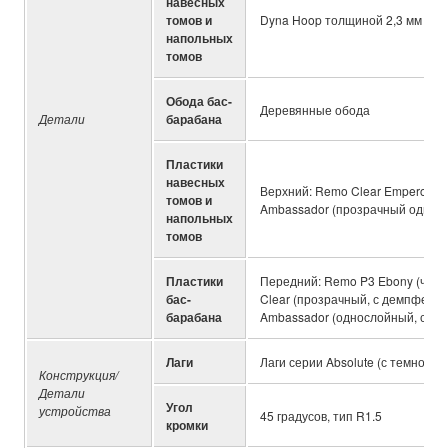
навесных
томов и
Dyna Hoop толщиной 2,3 мм (с 
напольных
томов
Обода бас-
Деревянные обода
Детали
барабана
Пластики
навесных
Верхний: Remo Clear Emperor (п
томов и
Ambassador (прозрачный однос
напольных
томов
Пластики
Передний: Remo P3 Ebony (черн
бас-
Clear (прозрачный, с демпферн
барабана
Ambassador (однослойный, с на
Лаги
Лаги серии Absolute (с темно-с
Конструкция/
Детали
Угол
устройства
45 градусов, тип R1.5
кромки