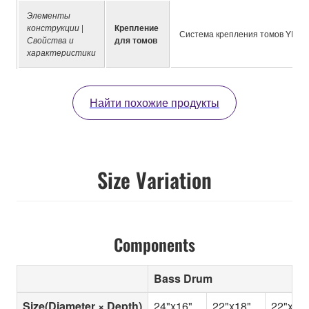
Элементы
конструкции |
Крепление
Система крепления томов YESS I
Свойства и
для томов
характеристики
Найти похожие продукты
Size Variation
Components
Bass Drum
Size(Diameter × Depth)
24"x16"
22"x18"
22"x16