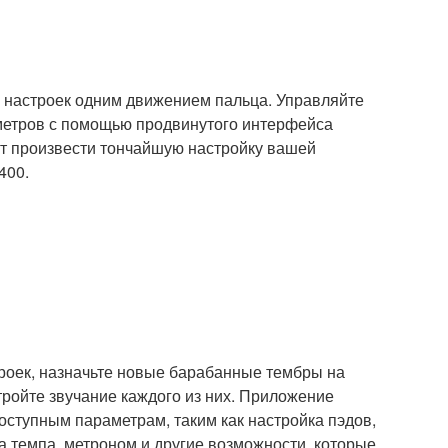
 настроек одним движением пальца. Управляйте
етров с помощью продвинутого интерфейса
ит произвести тончайшую настройку вашей
400.
роек, назначьте новые барабанные тембры на
тройте звучание каждого из них. Приложение
оступным параметрам, таким как настройка пэдов,
ка темпа, метроном и другие возможности, которые