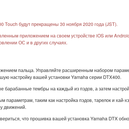
 Touch будут прекращены 30 ноября 2020 года (JST).
ленным приложением на своем устройстве iOS или Android,
влении ОС и в других случаях.
вижением пальца. Управляйте расширенным набором парам
йшую настройку вашей установки Yamaha серии DTX400.
е барабанные тембры на каждый из пэдов, а затем настройт
 параметрам, таким как настройка пэдов, тарелок и хай-хэ
ру движений.
товериться, что прошивка вашей установка Yamaha DTX обн