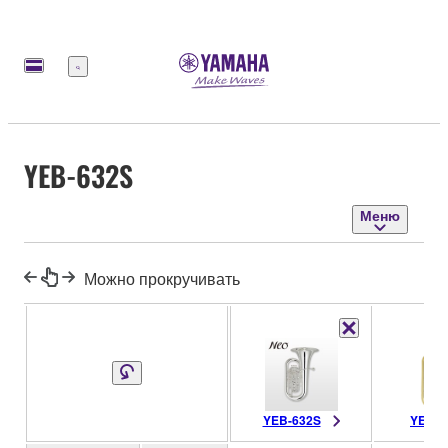
Меню
YEB-632S
Меню
Можно прокручивать
YEB-632S
YEB-6