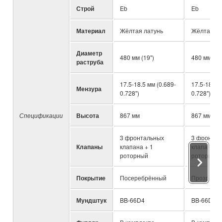
Строй
Eb
Eb
Материал
Жёлтая латунь
Жёлтая ла
Диаметр
480 мм (19")
480 мм (19
раструба
17.5-18.5 мм (0.689-
17.5-18.5 
Мензура
0.728")
0.728")
Спецификации
Высота
867 мм
867 мм
3 фронтальных
3 фронтал
Клапаны
клапана + 1
клапана + 
роторный
роторный
Покрытие
Посеребрённый
Прозрачны
Мундштук
BB-66D4
BB-66D4