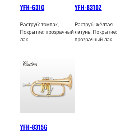
YFH-631G
YFH-8310Z
Раструб: томпак,
Раструб: жёлтая
Покрытие: прозрачный
латунь, Покрытие:
лак
прозрачный лак
YFH-8315G