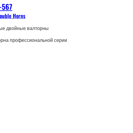
-567
Double Horns
ые двойные валторны
орна профессиональной серии