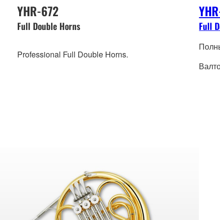
YHR-672
YHR
Full Double Horns
Full 
Полн
Professional Full Double Horns.
Валт