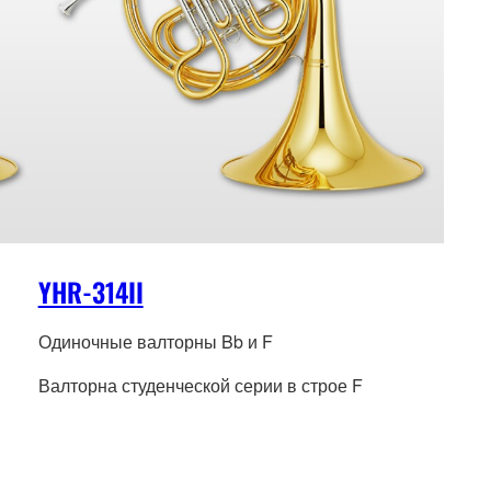
YHR-314II
Одиночные валторны Bb и F
Валторна студенческой серии в строе F