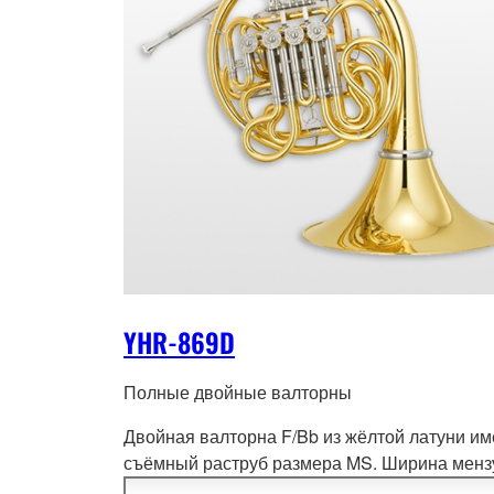
YHR-869D
Полные двойные валторны
Двойная валторна F/Bb из жёлтой латуни им
съёмный раструб размера MS. Ширина мен
12,1 мм. Покрытие п
розрачным лаком.