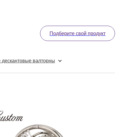
Подберите свой продукт
 дескантовые валторны