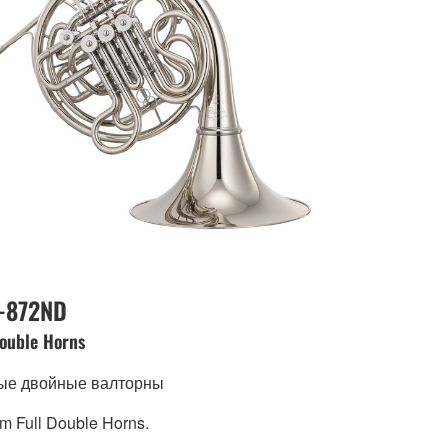
-872ND
Double Horns
ые двойные валторны
m Full Double Horns.