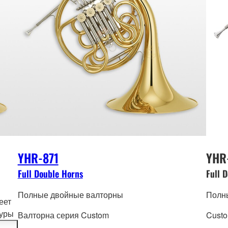
YHR-871
YHR
Full Double Horns
Full 
Полные двойные валторны
Полн
еет
зуры
Валторна серия Custom
Custo