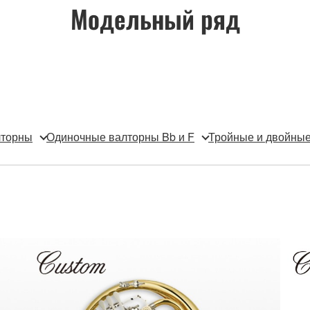
Модельный ряд
лторны
Одиночные валторны Bb и F
Тройные и двойные