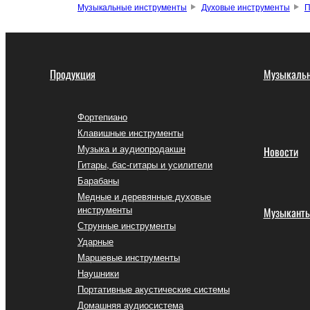
Музыкальные инструменты
Духовые инструменты
П
Продукция
Музыкальн
Фортепиано
Клавишные инструменты
Музыка и аудиопродакшн
Новости
Гитары, бас-гитары и усилители
Барабаны
Медные и деревянные духовые
инструменты
Музыкант
Струнные инструменты
Ударные
Маршевые инструменты
Наушники
Портативные акустические системы
Домашняя аудиосистема