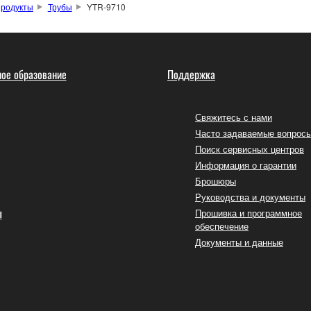
родукты
Трубы
YTR-9710
ое образование
Поддержка
Свяжитесь с нами
Часто задаваемые вопрос
Поиск сервисных центров
Информация о гарантии
Брошюры
Руководства и документы
ы
Прошивка и программное
обеспечение
Документы и данные