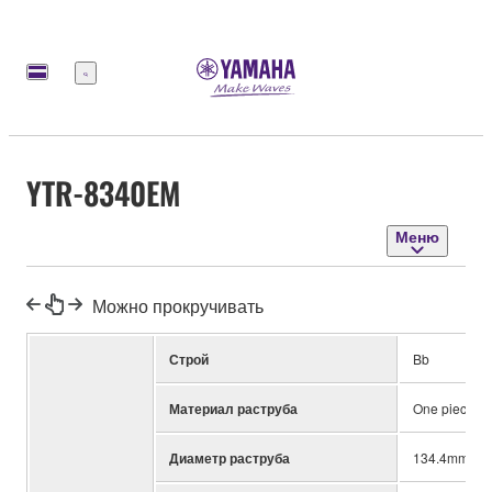
Меню
YTR-8340EM
Меню
Можно прокручивать
Строй
Bb
Материал раструба
One piece, Y
Диаметр раструба
134.4mm (5-1