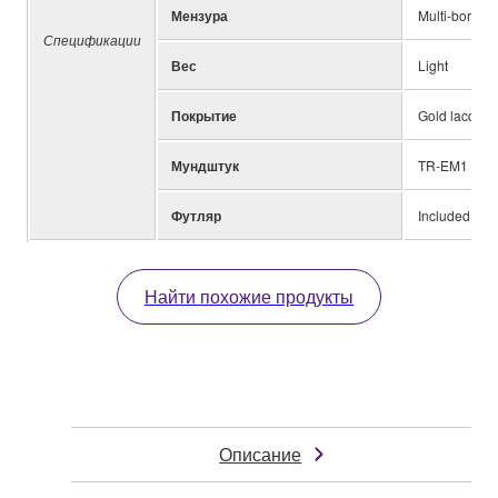
Мензура
Multi-bore
Спецификации
Вес
Light
Покрытие
Gold lacquer
Мундштук
TR-EM1
Футляр
Included
Найти похожие продукты
Описание