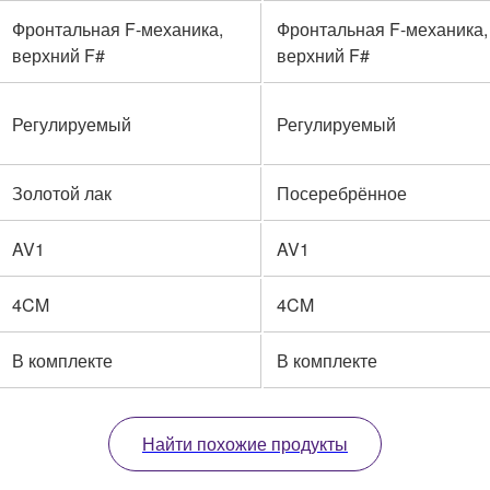
Фронтальная F-механика,
Фронтальная F-механика,
верхний F#
верхний F#
Регулируемый
Регулируемый
Золотой лак
Посеребрённое
AV1
AV1
4CM
4CM
В комплекте
В комплекте
Найти похожие продукты