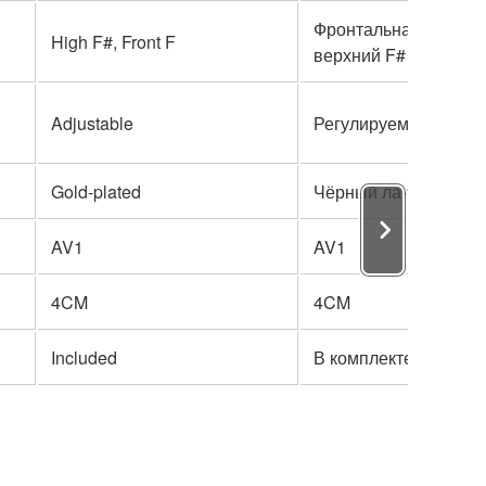
Фронтальная F-меха
High F#, Front F
верхний F#
Adjustable
Регулируемый
Gold-plated
Чёрный лак
AV1
AV1
4CM
4CM
Included
В комплекте