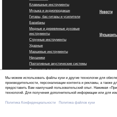
Клавишные инструменты
Музыка и аудиопродакшн
Новости
Гитары, бас-гитары и усилители
Барабаны
Медные и деревянные духовые
инструменты
Музыкант
Струнные инструменты
Ударные
Маршевые инструменты
Наушники
Портативные акустические системы
Домашняя аудиосистема
Стриминг и игры
Мы можем использовать файлы куки и другие технологии для обеспе
Устройства связи
производительности, персонализации контента и рекламы, а также д
Приложения для iOS и Android™
предоставить Вам наилучший пользовательский опыт. Нажимая «Прин
технологий. Для получения дополнительной информации или для изм
Политика Конфиденциальности
Политика файлов куки
Россия - Русский