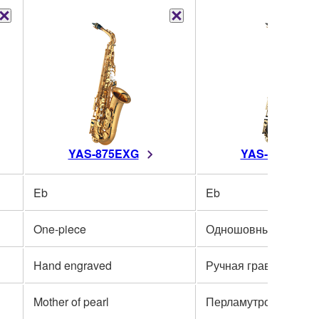
YAS-875EXG
YAS-875EXB
Eb
Eb
One-piece
Одношовный
Hand engraved
Ручная гравировка
Mother of pearl
Перламутровые