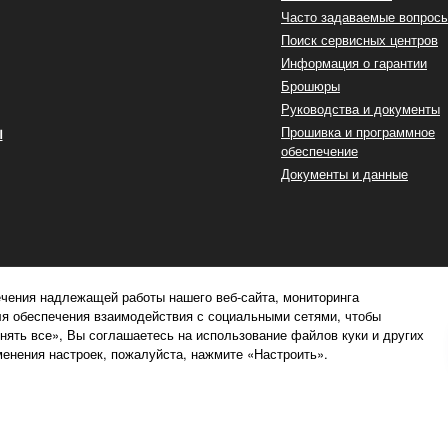
Часто задаваемые вопрос
Поиск сервисных центров
Информация о гарантии
Брошюры
Руководства и документы
ы
Прошивка и программное
обеспечение
Документы и данные
чения надлежащей работы нашего веб-сайта, мониторинга
ля обеспечения взаимодействия с социальными сетями, чтобы
ять все», Вы соглашаетесь на использование файлов куки и других
енения настроек, пожалуйста, нажмите «Настроить».