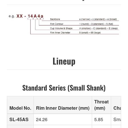
Lineup
Standard Series (Small Shank)
Throat
Model No.
Rim Inner Diameter (mm)
(mm)
Charac
SL-45AS
24.26
5.85
Small i