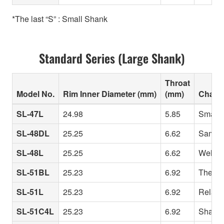
*The last “S” : Small Shank
Standard Series (Large Shank)
Throat
Model No.
Rim Inner Diameter (mm)
(mm)
Charac
SL-47L
24.98
5.85
Smaller
SL-48DL
25.25
6.62
Same ri
SL-48L
25.25
6.62
Well-ba
SL-51BL
25.23
6.92
The 51 
SL-51L
25.23
6.92
Relativ
SL-51C4L
25.23
6.92
Shallow