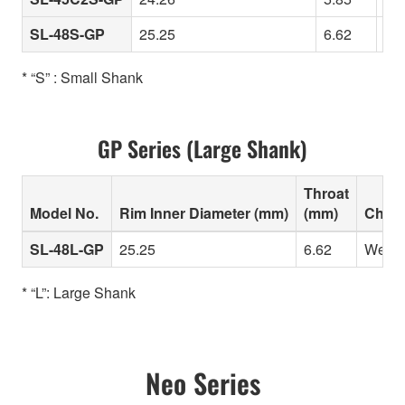
SL-48S-GP
25.25
6.62
Wel
* “S” : Small Shank
GP Series (Large Shank)
Throat
Model No.
Rim Inner Diameter (mm)
(mm)
Chara
SL-48L-GP
25.25
6.62
Well-b
* “L”: Large Shank
Neo Series