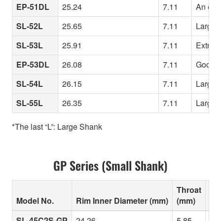
EP-51DL
25.24
7.11
An even
SL-52L
25.65
7.11
Larger 
SL-53L
25.91
7.11
Extreme
EP-53DL
26.08
7.11
Good r
SL-54L
26.15
7.11
Larger 
SL-55L
26.35
7.11
Larger 
*The last “L”: Large Shank
GP Series (Small Shank)
Throat
Model No.
Rim Inner Diameter (mm)
(mm)
Cha
SL-45C2S-GP
24.26
5.85
Sma