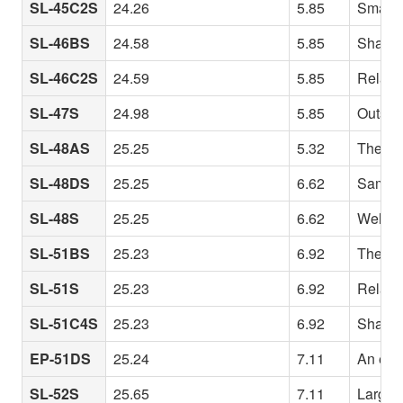
SL-45C2S
24.26
5.85
Small i
SL-46BS
24.58
5.85
Shallow
SL-46C2S
24.59
5.85
Relativ
SL-47S
24.98
5.85
Outsta
SL-48AS
25.25
5.32
The 48S
SL-48DS
25.25
6.62
Same ri
SL-48S
25.25
6.62
Well-ba
SL-51BS
25.23
6.92
The 51 
SL-51S
25.23
6.92
Relativ
SL-51C4S
25.23
6.92
Shallow
EP-51DS
25.24
7.11
An even
SL-52S
25.65
7.11
Larger 