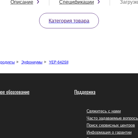
Описание
Спецификации
Загрузк
Категория товара
родукты
Эуфониумы
YEP-642SII
ое образование
Поддержка
Свяжитесь с нами
Часто задаваемые вопрос
Поиск сервисных центров
Информация о гарантии