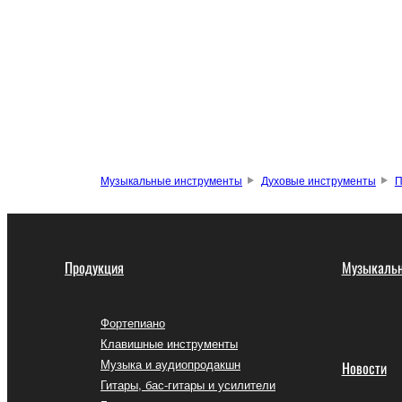
Музыкальные инструменты
Духовые инструменты
П
Продукция
Музыкальн
Фортепиано
Клавишные инструменты
Музыка и аудиопродакшн
Новости
Гитары, бас-гитары и усилители