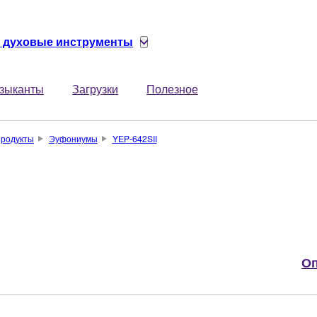
 духовые инструменты
зыканты
Загрузки
Полезное
родукты
Эуфониумы
YEP-642SII
Оп