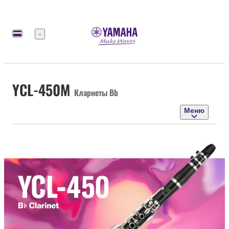
Меню
YCL-450M
Кларнеты Bb
Меню