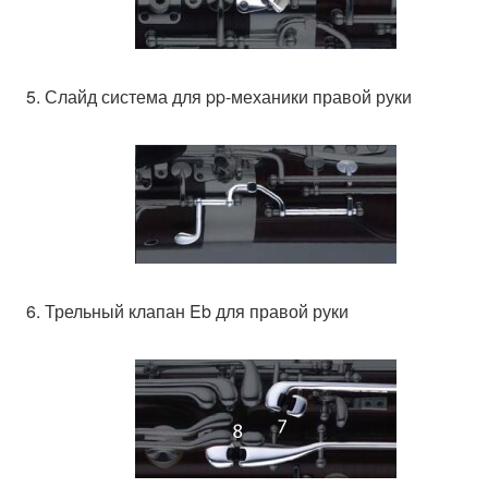
5. Слайд система для pp-механики правой руки
6. Трельный клапан Eb для правой руки