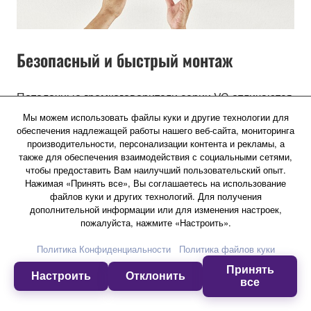
Безопасный и быстрый монтаж
Потолочные громкоговорители серии VC отличаются
низкопрофильным декоративным корпусом, малым
Мы можем использовать файлы куки и другие технологии для
весом, а также надежной механикой, которая
обеспечения надлежащей работы нашего веб-сайта, мониторинга
производительности, персонализации контента и рекламы, а
обеспечивает быстрый и безопасный монтаж. Кроме
также для обеспечения взаимодействия с социальными сетями,
того, большие монтажные зажимы с нескользящей
чтобы предоставить Вам наилучший пользовательский опыт.
насечкой гарантируют прочное крепление.
Нажимая «Принять все», Вы соглашаетесь на использование
файлов куки и других технологий. Для получения
дополнительной информации или для изменения настроек,
пожалуйста, нажмите «Настроить».
Политика Конфиденциальности
Политика файлов куки
Принять
Настроить
Отклонить
все