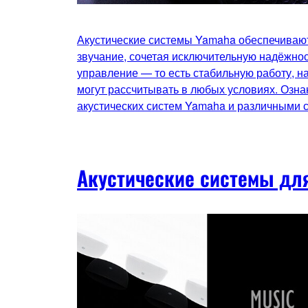
Акустические системы Yamaha обеспечивают
звучание, сочетая исключительную надёжнос
управление — то есть стабильную работу, 
могут рассчитывать в любых условиях. Озна
акустических систем Yamaha и различными
Акустические системы дл