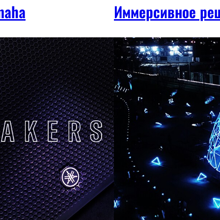
maha
Иммерсивное ре