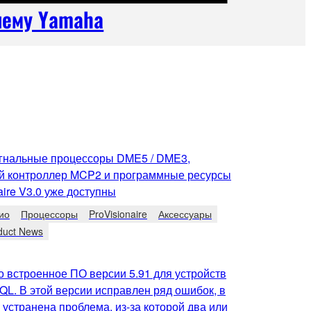
чему Yamaha
гнальные процессоры DME5 / DME3,
й контроллер MCP2 и программные ресурсы
aire V3.0 уже доступны
ио
Процессоры
ProVisionaire
Аксессуары
duct News
 встроенное ПО версии 5.91 для устройств
QL. В этой версии исправлен ряд ошибок, в
 устранена проблема, из-за которой два или