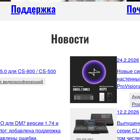
Поддержка
По
Новости
24.2.2026
.0 для CS-800 / CS-500
Новые си
настенны
я видеоконференций
ProVision
Ауд
Pro
12.2.2026
О для DM7 версии 1.74 и
Выпущено
tor: добавлена поддержка
серии CL/
равлены ошибки.
том числе