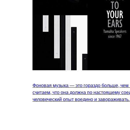
Фоновая музыка — это гораздо больше, чем
считаем, что она должна по настоящему сое
человеческий опыт воедино и завораживать.