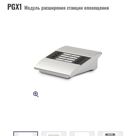
PGX1
Модуль расширения станции оповещения