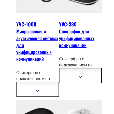
YVC-1000
YVC-330
Микрофонная и
Спикерфон для
акустическая система
унифицированных
для
коммуникаций
унифицированных
коммуникаций
Спикерфон с
подключением по
USB и Bluetooth для
Спикерфон с
офисов о
ткрытого
подключением по
Показать
подробнее
типа и конференц-
USB и blue
tooth для
залов малого и
больших
Показать
среднего размера
подробнее
переговорных комнат