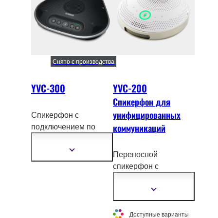
Снято с производства
YVC-300
YVC-200
Спикерфон для
унифицированных
Спикерфон с
подключением по
коммуникаций
USB и Bluetooth для
п
роведения
Показать
Переносной
подробнее
переговоров
спикерфон с
небольшого числа
подк
лючением по
участников
USB и Bluetooth
Показать
подробнее
Доступные варианты