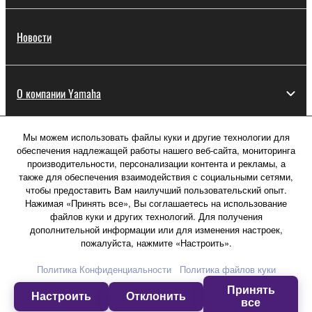
Новости
О компании Yamaha
Мы можем использовать файлы куки и другие технологии для
Россия - Русский
обеспечения надлежащей работы нашего веб-сайта, мониторинга
производительности, персонализации контента и рекламы, а
Потребитель
также для обеспечения взаимодействия с социальными сетями,
чтобы предоставить Вам наилучший пользовательский опыт.
Нажимая «Принять все», Вы соглашаетесь на использование
файлов куки и других технологий. Для получения
Свяжитесь с нами
Условия использования
дополнительной информации или для изменения настроек,
Политика конфиденциальности
пожалуйста, нажмите «Настроить».
Политика в отношении файлов куки
Политика Конфиденциальности
Политика файлов куки
Принять
© Yamaha Corporation.
Настроить
Отклонить
все