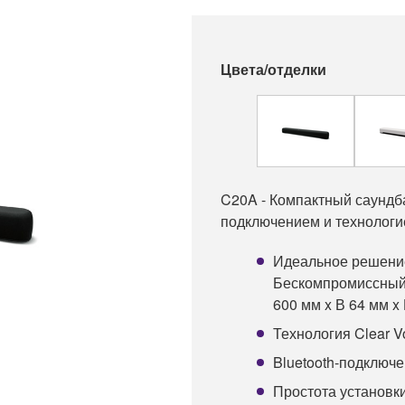
Цвета/отделки
C20A - Компактный саундба
подключением и технологие
Идеальное решение
Бескомпромиссный 
600 мм x В 64 мм x 
Технология Clear V
Bluetooth-подключ
Простота установк