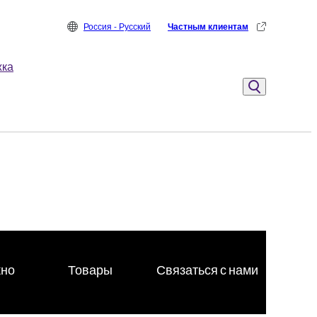
Россия - Русский
Частным клиентам
жка
жно
Товары
Связаться с нами