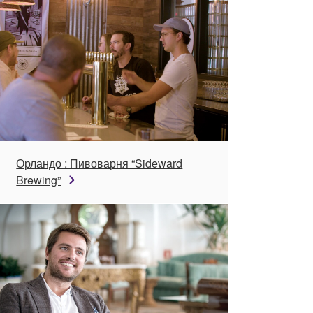
Орландо : Пивоварня “Sideward
Brewing”