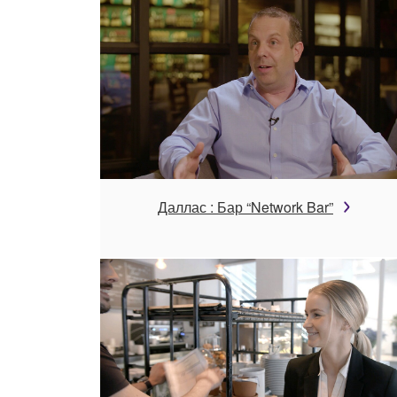
Даллас : Бар “Network Bar”