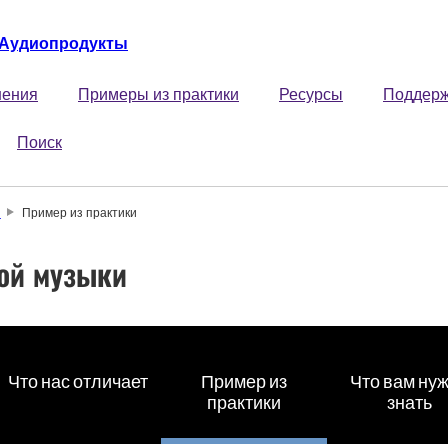
Аудиопродукты
ения
Примеры из практики
Ресурсы
Поддер
Поиск
и
Пример из практики
ой музыки
Что нас отличает
Пример из
Что вам ну
практики
знать