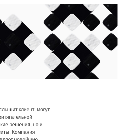
 слышит клиент, могут
ритягательной
кие решения, но и
зиты. Компания
авляет новейшие