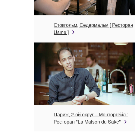
Стокгольм, Седермальм [ Ресторан
Usine ]
Париж, 2-ой округ – Монторгейл :
Ресторан "La Maison du Sake"