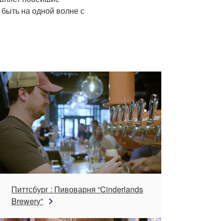
быть на одной волне с
Питтсбург : Пивоварня “Cinderlands
Brewery”