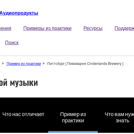
Аудиопродукты
ения
Примеры из практики
Ресурсы
Поддер
Поиск
и
Пример из практики
Питтсбург [ Пивоварня Cinderlands Brewery ]
ой музыки
Что нас отличает
Пример из
Что вам ну
практики
знать