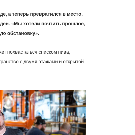
е, а теперь превратился в место,
рден. «Мы хотели почтить прошлое,
ую обстановку».
жет похвастаться списком пива,
транство с двумя этажами и открытой