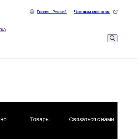
Россия - Русский
Частным клиентам
жка
жно
Товары
Связаться с нами