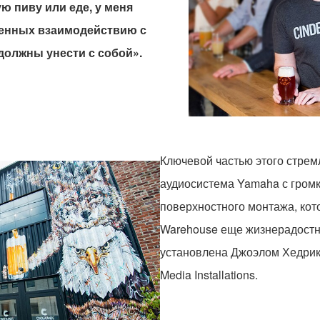
 пиву или еде, у меня
щенных взаимодействию с
 должны унести с собой».
Ключевой частью этого стрем
аудиосистема Yamaha с гром
поверхностного монтажа, кот
Warehouse еще жизнерадостн
установлена Джоэлом Хедрико
Media Installations.