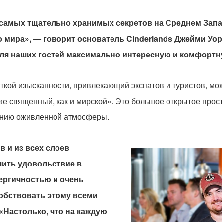
 самых тщательно хранимых секретов на Среднем Запад
о мира», — говорит основатель Cinderlands Джейми Уо
для наших гостей максимально интересную и комфортн
откой изысканности, привлекающий экспатов и туристов, мо
 же священный, как и мирской». Это большое открытое прос
данию оживленной атмосферы.
в и из всех слоев
чить удовольствие в
нергичностью и очень
обствовать этому всеми
«Настолько, что на каждую