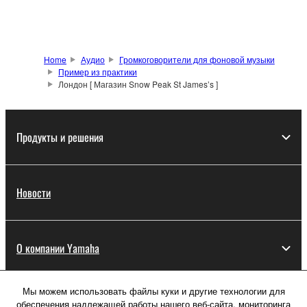
Home
Аудио
Громкоговорители для фоновой музыки
Пример из практики
Лондон [ Магазин Snow Peak St James’s ]
Продукты и решения
Новости
О компании Yamaha
Мы можем использовать файлы куки и другие технологии для
Россия - Русский
обеспечения надлежащей работы нашего веб-сайта, мониторинга