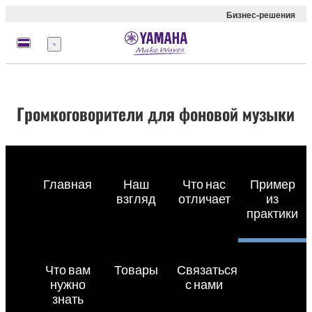
Бизнес-решения
Меню
Громкоговорители для фоновой музыки
Главная
Наш
Что нас
Пример
взгляд
отличает
из
практики
Что вам
Товары
Связаться
нужно
с нами
знать