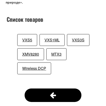
природе».
Список товаров
VXS5
VXS1ML
VXS3S
XMV8280
MTX3
Wireless DCP