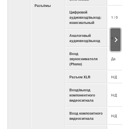
Разъёмы
Цифровой
аудиовход/выход:
1 / 0
коаксиальный
Аналоговый
4 / 0
аудиовход/выход
Вход
звукоснимателя
Да
(Phono)
Разъем XLR
Н/Д
Вход/выход
компонентного
Н/Д
видеосигнала
Вход композитного
Н/Д
видеосигнала