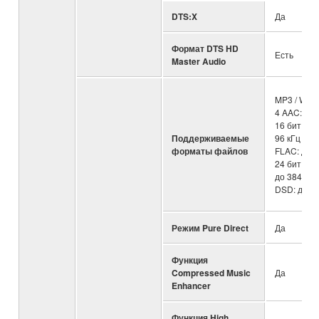
DTS:X
Да
Формат DTS HD
Есть
Master Audio
MP3 / WMA
4 AAC: до 4
16 бит, AL
Поддерживаемые
96 кГц / 24
форматы файлов
FLAC: до 3
24 бит, WAV
до 384 кГц 
DSD: до 1
Режим Pure Direct
Да
Функция
Compressed Music
Да
Enhancer
Функция High