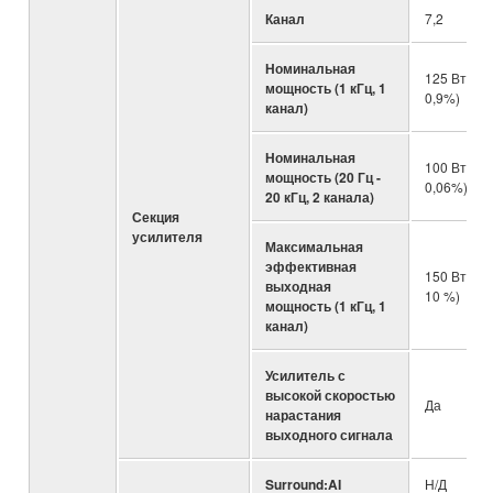
Канал
7,2
Номинальная
125 Вт (8 
мощность (1 кГц, 1
0,9%)
канал)
Номинальная
100 Вт (8 
мощность (20 Гц -
0,06%)
20 кГц, 2 канала)
Секция
усилителя
Максимальная
эффективная
150 Вт (8 
выходная
10 %)
мощность (1 кГц, 1
канал)
Усилитель с
высокой скоростью
Да
нарастания
выходного сигнала
Surround:AI
Н/Д