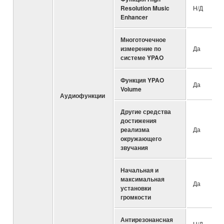
Resolution Music
Н/Д
Enhancer
Многоточечное
измерение по
Да
системе YPAO
Функция YPAO
Да
Volume
Аудиофункции
Другие средства
достижения
реализма
Да
окружающего
звучания
Начальная и
максимальная
Да
установки
громкости
Антирезонансная
Н/Д