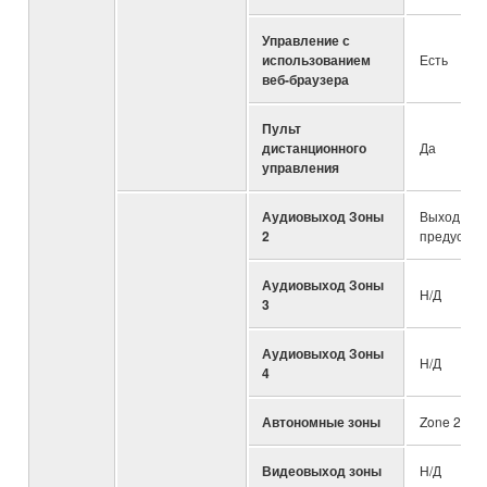
Управление с
использованием
Есть
веб-браузера
Пульт
дистанционного
Да
управления
Аудиовыход Зоны
Выход
2
предусили
Аудиовыход Зоны
Н/Д
3
Аудиовыход Зоны
Н/Д
4
Автономные зоны
Zone 2
Видеовыход зоны
Н/Д