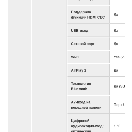
Поддержка
Да
функции HDMI CEC
USB-вход
Да
Сетевой порт
Да
Wi-Fi
Yes (2.4 / 
AirPlay 2
Да
Технология
Да (SBC / 
Bluetooth
AV-вход на
Порт USB
передней панели
Цифровой
аудиовход/выход:
1 / 0
оптический