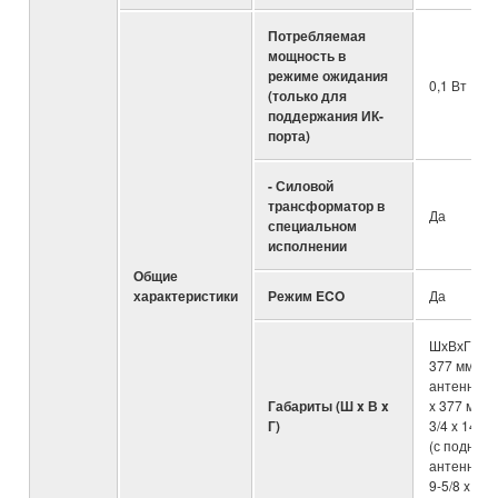
Потребляемая
мощность в
режиме ожидания
0,1 Вт
(только для
поддержания ИК-
порта)
- Силовой
трансформатор в
Да
специальном
исполнении
Общие
характеристики
Режим ECO
Да
ШхВхГ: 435
377 мм (с 
антенной: 
Габариты (Ш x В x
x 377 мм); 
Г)
3/4 x 14-7
(с поднято
антенной: 
9-5/8 x 14-