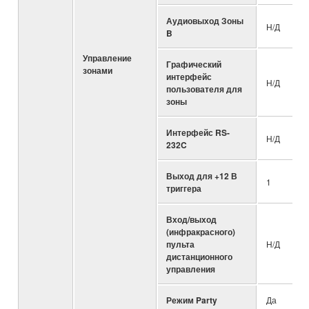
Аудиовыход Зоны
Н/Д
B
Управление
Графический
зонами
интерфейс
Н/Д
пользователя для
зоны
Интерфейс RS-
Н/Д
232C
Выход для +12 В
1
триггера
Вход/выход
(инфракрасного)
пульта
Н/Д
дистанционного
управления
Режим Party
Да