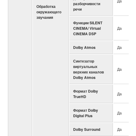
Да
разборчивости
Обработка
речи
окружающего
звучания
Функции SILENT
CINEMA/ Virtual
Да
CINEMA DSP
Dolby Atmos
Да
Синтезатор
виртуальных
Да
верхних каналов
Dolby Atmos
Формат Dolby
Да
TrueHD
Формат Dolby
Да
Digital Plus
Dolby Surround
Да