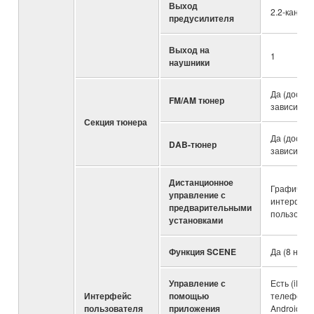
Выход
2.2-канал
предусилителя
Выход на
1
наушники
Да (доступ
FM/AM тюнер
зависит от
Секция тюнера
Да (доступ
DAB-тюнер
зависит от
Дистанционное
Графическ
управление с
интерфей
предварительными
пользоват
установками
Функция SCENE
Да (8 наст
Управление с
Есть (iPhon
Интерфейс
помощью
телефон/
пользователя
приложения
Android)