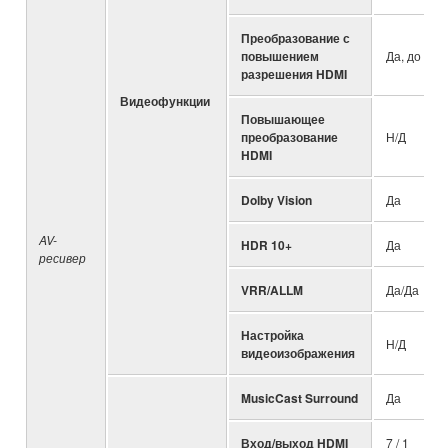
Преобразование с
повышением
Да, до 4K
разрешения HDMI
Видеофункции
Повышающее
преобразование
Н/Д
HDMI
Dolby Vision
Да
AV-
HDR 10+
Да
ресивер
VRR/ALLM
Да/Да
Настройка
Н/Д
видеоизображения
MusicCast Surround
Да
Вход/выход HDMI
7 / 1