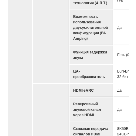
технология (A.R.T.)
Возможность
использования
двухусилительной
Да
конфигурации (Bi-
Amping)
Функция задержки
Есть (0-50
звука
ЦА-
Burr-Brown
преобразователь
32 бит, P
HDMI eARC
Да
Реверсивный
звуковой канал
Да
через HDMI
Сквозная передача
8K60B, 4K
сигналов HDMI
24GBPS*H