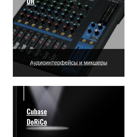
UR
Аудиоинтерфейсы и микшеры
Cubase
DoRiCo