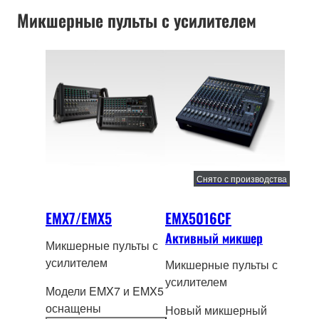
микшерного пульта.
звука в различных
iPod/iPhon
e—каждый
Микшерные пульты с усилителем
условиях, в которых
аспект, функция и
производится
звук способствуют
микширование.
тому, что серия MGP
формирует новый
класс микшерных
консолей.
Снято с производства
EMX7/EMX5
EMX5016CF
Активный микшер
Микшерные пульты с
усилителем
Микшерные пульты с
усилителем
Модели EMX7 и EMX5
оснащены
Новый микшерный