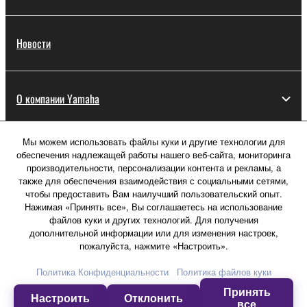
Новости
О компании Yamaha
Мы можем использовать файлы куки и другие технологии для
Россия - Русский
обеспечения надлежащей работы нашего веб-сайта, мониторинга
производительности, персонализации контента и рекламы, а
Потребитель
также для обеспечения взаимодействия с социальными сетями,
чтобы предоставить Вам наилучший пользовательский опыт.
Нажимая «Принять все», Вы соглашаетесь на использование
файлов куки и других технологий. Для получения
Свяжитесь с нами
Условия использования
дополнительной информации или для изменения настроек,
Политика конфиденциальности
пожалуйста, нажмите «Настроить».
Политика в отношении файлов куки
Политика Конфиденциальности
Политика файлов куки
Принять
© Yamaha Corporation.
Настроить
Отклонить
все