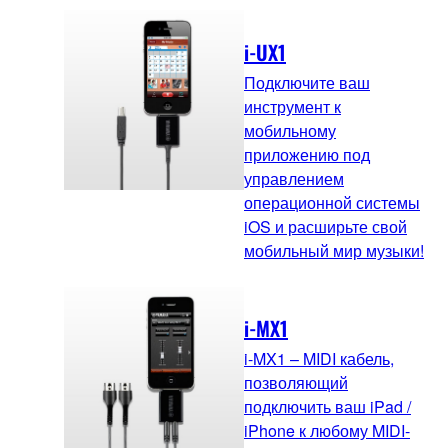
i-UX1
Подключите ваш
инструмент к
мобильному
приложению под
управлением
операционной системы
iOS и расширьте свой
мобильный мир музыки!
i-MX1
i-MX1 – MIDI кабель,
позволяющий
подключить ваш iPad /
iPhone к любому MIDI-