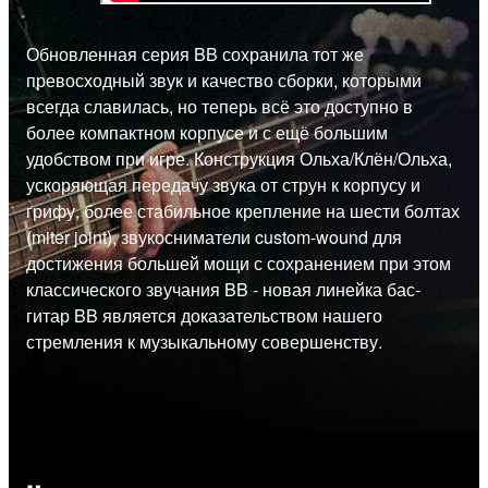
Обновленная серия BB сохранила тот же
превосходный звук и качество сборки, которыми
всегда славилась, но теперь всё это доступно в
более компактном корпусе и с ещё большим
удобством при игре. Конструкция Ольха/Клён/Ольха,
ускоряющая передачу звука от струн к корпусу и
грифу, более стабильное крепление на шести болтах
(miter joint), звукосниматели custom-wound для
достижения большей мощи с сохранением при этом
классического звучания BB - новая линейка бас-
гитар BB является доказательством нашего
стремления к музыкальному совершенству.