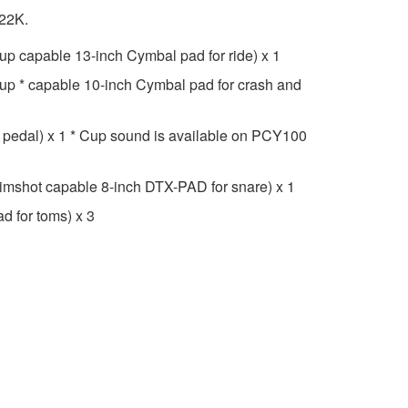
522K.
 capable 13-inch Cymbal pad for ride) x 1
p * capable 10-inch Cymbal pad for crash and
r pedal) x 1 * Cup sound is available on PCY100
mshot capable 8-inch DTX-PAD for snare) x 1
d for toms) x 3