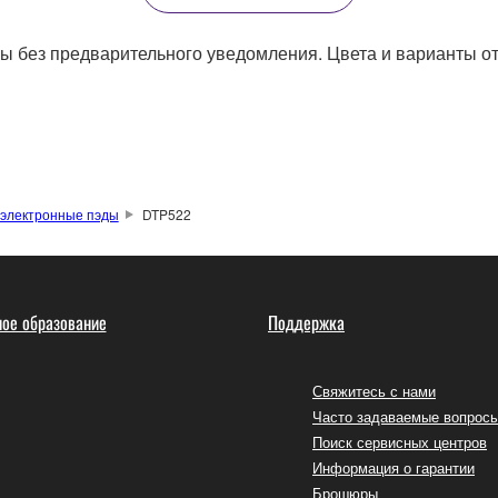
ы без предварительного уведомления. Цвета и варианты отд
электронные пэды
DTP522
ое образование
Поддержка
Свяжитесь с нами
Часто задаваемые вопрос
Поиск сервисных центров
Информация о гарантии
Брошюры