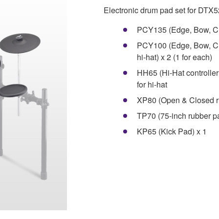
Electronic drum pad set for DTX
PCY135 (Edge, Bow, Cup
PCY100 (Edge, Bow, Cu
hi-hat) x 2 (1 for each)
HH65 (Hi-Hat controlle
for hi-hat
XP80 (Open & Closed ri
TP70 (75-inch rubber pa
KP65 (Kick Pad) x 1