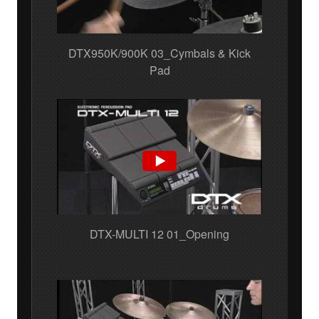
DTX950K/900K 03_Cymbals & Kick
Pad
DTX-MULTI 12 01_Opening