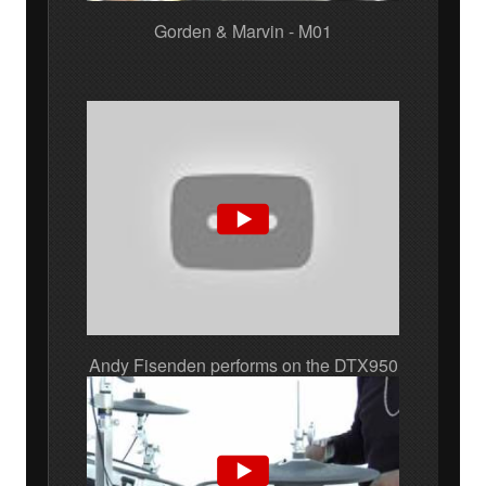
Gorden & Marvin - M01
Andy Fisenden performs on the DTX950
- Vol.1