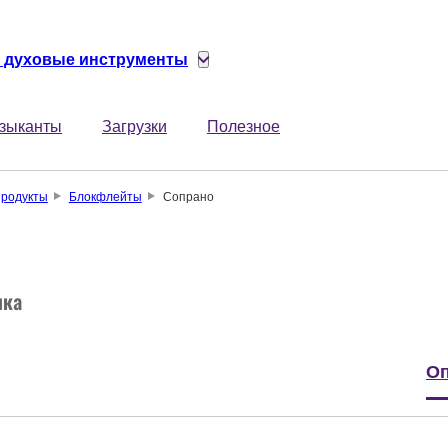
 духовые инструменты
зыканты
Загрузки
Полезное
родукты
Блокфлейты
Сопрано
ика
Оп