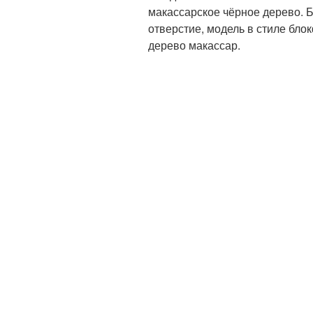
макассарское чёрное дерево. 
отверстие, модель в стиле бло
дерево макассар.