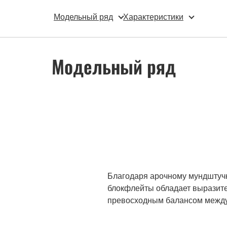
Модельный ряд
Характеристики
Модельный ряд
Благодаря арочному мундштучн
блокфлейты обладает выразите
превосходным балансом между 