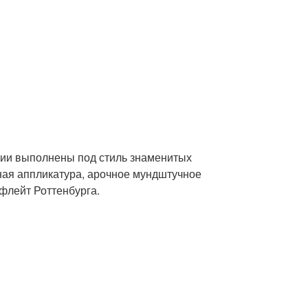
рии выполнены под стиль знаменитых
ная аппликатура, арочное мундштучное
кфлейт Роттенбурга.